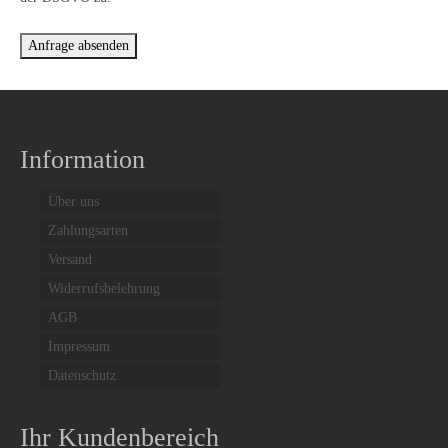
Giesswein Wool Knit
Giesswein Hausschuhe
Grünbein
Redback
Information
Schwangau Haferl
Über uns
Schwangau Laszlo
Zahlungsarten
Sendra
Versand
Widerrufsbelehrung
Taschen
AGB
Didgeridoonas
Impressum
Datenschutz
Kakadu
Kopfbedeckungen
Ihr Kundenbereich