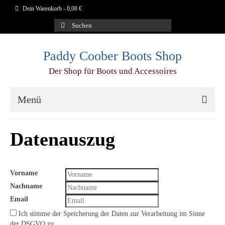
Dein Warenkorb
-
0,00
€
Suchen
nach:
Paddy Coober Boots Shop
Der Shop für Boots und Accessoires
Menü
Schuhe
Datenauszug
Aigle
Blundstone
Vorname
Nachname
Dr.Martens
Email
Duckfeet
Ich stimme der Speicherung der Daten zur Verarbeitung im Sinne
der DSGVO zu.