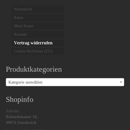
Filzhüte
Warenkorb
Lederhüte
Kasse
Mein Konto
Textilhüte
Kontakt
Vertrag widerrufen
Cookie-Richtlinie (EU)
Produktkategorien
Kategorie auswählen
Shopinfo
Adresse:
Rolandsmauer 16,
49074 Osnabrück