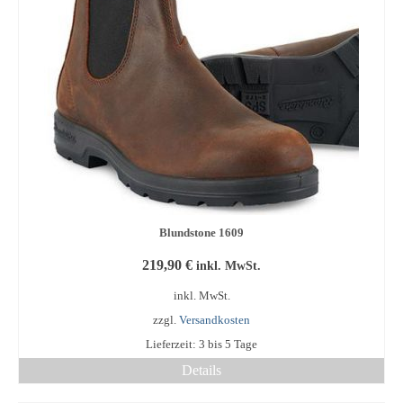
Optionen
können
auf
der
Produktseite
gewählt
werden
Blundstone 1609
219,90
€
inkl. MwSt.
inkl. MwSt.
zzgl.
Versandkosten
Lieferzeit:
3 bis 5 Tage
Details
Dieses