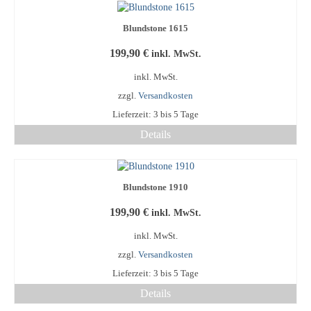
Produkt
weist
Blundstone 1615
mehrere
Varianten
199,90
€
inkl. MwSt.
auf.
Die
inkl. MwSt.
Optionen
zzgl.
Versandkosten
können
Lieferzeit:
3 bis 5 Tage
auf
der
Details
Produktseite
Dieses
gewählt
Produkt
werden
weist
Blundstone 1910
mehrere
Varianten
199,90
€
inkl. MwSt.
auf.
Die
inkl. MwSt.
Optionen
zzgl.
Versandkosten
können
Lieferzeit:
3 bis 5 Tage
auf
der
Details
Produktseite
Dieses