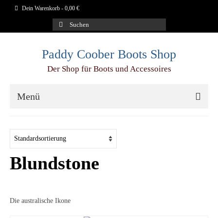
Dein Warenkorb
-
0,00
€
Suchen
nach:
Paddy Coober Boots Shop
Der Shop für Boots und Accessoires
Menü
Schuhe
Aigle
Blundstone
Blundstone
Dr.Martens
Die australische Ikone
Duckfeet