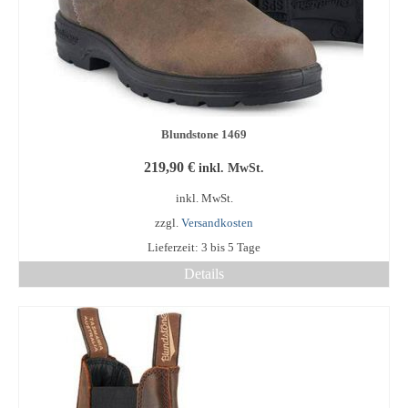
gewählt
Filzhüte
werden
Lederhüte
Textilhüte
Blundstone 1469
219,90
€
inkl. MwSt.
inkl. MwSt.
zzgl.
Versandkosten
Lieferzeit:
3 bis 5 Tage
Details
Dieses
Produkt
weist
mehrere
Varianten
auf.
Die