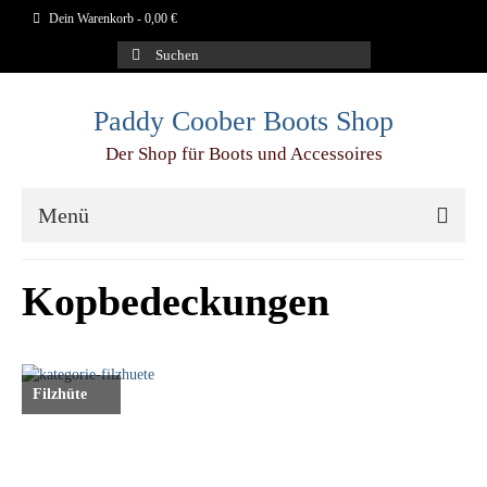
Dein Warenkorb
-
0,00
€
Suchen
nach:
Paddy Coober Boots Shop
Der Shop für Boots und Accessoires
Menü
Schuhe
Kopbedeckungen
Aigle
Blundstone
Filzhüte
Dr.Martens
Duckfeet