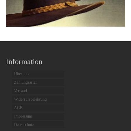
Filzhüte
Lederhüte
Textilhüte
Information
Über uns
Zahlungsarten
Versand
Widerrufsbelehrung
AGB
Impressum
Datenschutz