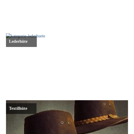
Giesswein Wool Knit
Giesswein Hausschuhe
Grünbein
Redback
Lederhüte
Schwangau Haferl
Schwangau Laszlo
Sendra
Taschen
Didgeridoonas
Textilhüte
Kakadu
Kopfbedeckungen