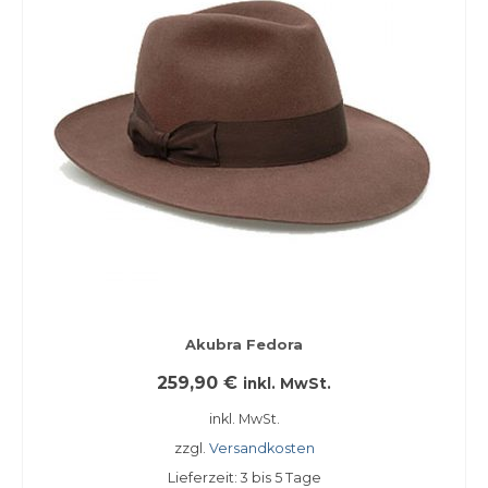
Giesswein Wool Knit
Giesswein Hausschuhe
Grünbein
Redback
Schwangau Haferl
Schwangau Laszlo
Sendra
Taschen
Akubra Fedora
Didgeridoonas
259,90
€
inkl. MwSt.
Kakadu
inkl. MwSt.
zzgl.
Versandkosten
Kopfbedeckungen
Lieferzeit:
3 bis 5 Tage