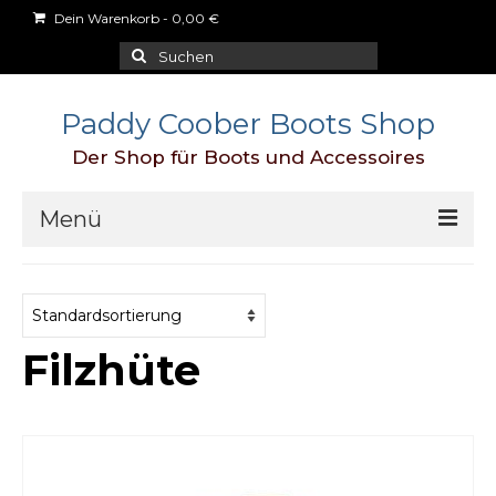
Dein Warenkorb
-
0,00
€
Suchen
nach:
Paddy Coober Boots Shop
Der Shop für Boots und Accessoires
Menü
Schuhe
Aigle
Filzhüte
Blundstone
Dr.Martens
Duckfeet