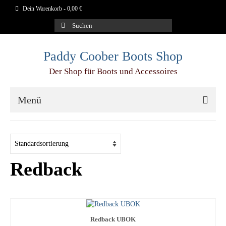
Dein Warenkorb
-
0,00
€
Suchen
nach:
Paddy Coober Boots Shop
Der Shop für Boots und Accessoires
Menü
Schuhe
Aigle
Redback
Blundstone
Dr.Martens
Duckfeet
Redback UBOK