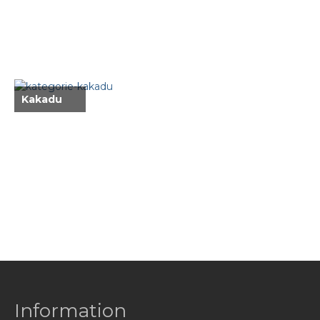
Giesswein Wool Knit
Giesswein Hausschuhe
Grünbein
Redback
Kakadu
Schwangau Haferl
Schwangau Laszlo
Sendra
Taschen
Didgeridoonas
Kakadu
Kopfbedeckungen
Information