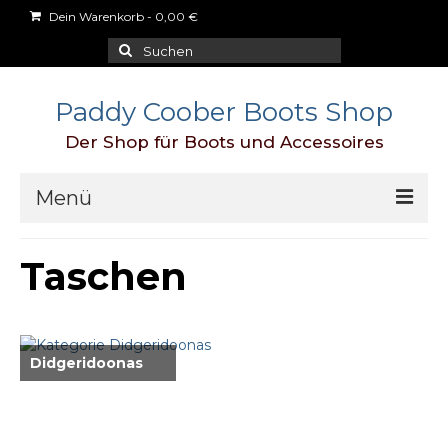
Dein Warenkorb
-
0,00
€
Suchen
nach:
Paddy Coober Boots Shop
Der Shop für Boots und Accessoires
Menü
Schuhe
Taschen
Aigle
Blundstone
Didgeridoonas
Dr.Martens
Duckfeet