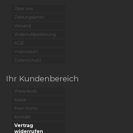
Filzhüte
Über uns
Lederhüte
Zahlungsarten
Versand
Textilhüte
Widerrufsbelehrung
AGB
Impressum
Datenschutz
Ihr Kundenbereich
Warenkorb
Kasse
Mein Konto
Kontakt
Vertrag
widerrufen