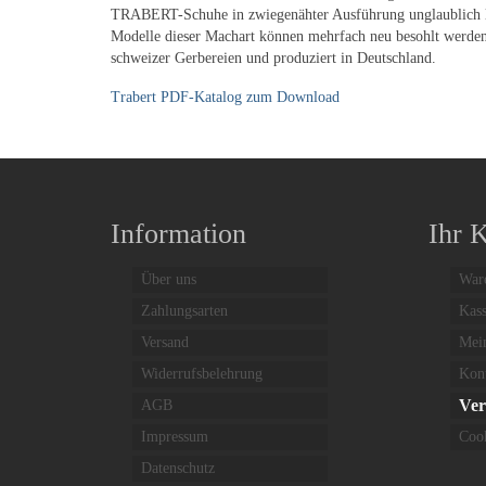
TRABERT-Schuhe in zwiegenähter Ausführung unglaublich l
Modelle dieser Machart können mehrfach neu besohlt werde
schweizer Gerbereien und produziert in Deutschland.
Trabert PDF-Katalog zum Download
Information
Ihr 
Über uns
War
Zahlungsarten
Kas
Versand
Mei
Widerrufsbelehrung
Kon
Ver
AGB
Impressum
Cook
Datenschutz