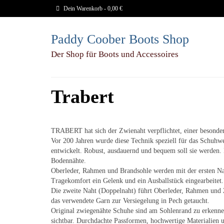
Dein Warenkorb
-
0,00
€
Paddy Coober Boots Shop
Der Shop für Boots und Accessoires
Trabert
TRABERT hat sich der Zwienaht verpflichtet, einer besonde
Vor 200 Jahren wurde diese Technik speziell für das Schuh
entwickelt. Robust, ausdauernd und bequem soll sie werden.
Bodennähte.
Oberleder, Rahmen und Brandsohle werden mit der ersten Nah
Tragekomfort ein Gelenk und ein Ausballstück eingearbeitet.
Die zweite Naht (Doppelnaht) führt Oberleder, Rahmen und
das verwendete Garn zur Versiegelung in Pech getaucht.
Original zwiegenähte Schuhe sind am Sohlenrand zu erkennen
sichtbar. Durchdachte Passformen, hochwertige Materialien