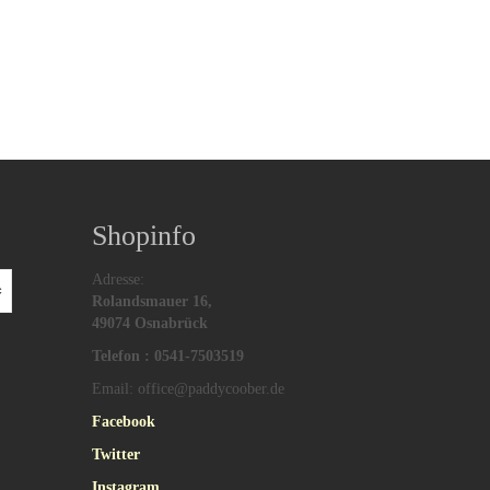
Shopinfo
Adresse:
Rolandsmauer 16,
49074 Osnabrück
Telefon : 0541-7503519
Email: office@paddycoober.de
Facebook
Twitter
Instagram