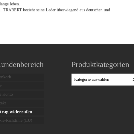
ange leben.
n. TRABERT bezieht seine Leder überwiegend aus deutschen und
Kundenbereich
Produktkategorien
enkorb
se
n Konto
takt
trag widerrufen
ie-Richtlinie (EU)