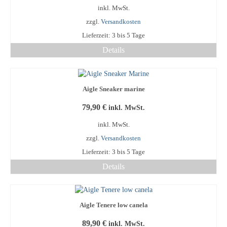
inkl. MwSt.
zzgl.
Versandkosten
Lieferzeit:
3 bis 5 Tage
Details
Dieses
Produkt
weist
Aigle Sneaker marine
mehrere
Varianten
79,90
€
inkl. MwSt.
auf.
Die
inkl. MwSt.
Optionen
zzgl.
Versandkosten
können
Lieferzeit:
3 bis 5 Tage
auf
der
Details
Produktseite
Dieses
gewählt
Produkt
werden
weist
Aigle Tenere low canela
mehrere
Varianten
89,90
€
inkl. MwSt.