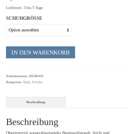
Giesswein Wool Knit
Lieferzeit:
3 bis 5 Tage
Giesswein Hausschuhe
SCHUHGRÖSSE
Grünbein
Redback
IN DEN WARENKORB
Schwangau Haferl
Schwangau Laszlo
Sendra
Artikelnummer:
AIG86445
Kategorien:
Aigle
,
Schuhe
Taschen
Didgeridoonas
Beschreibung
Kakadu
Beschreibung
Kopfbedeckungen
Obermaterial wasserabweisendes Baumwollgeweb, leicht und