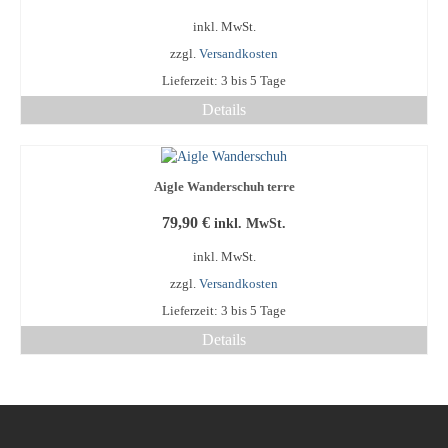
auf.
Die
inkl. MwSt.
Optionen
zzgl.
Versandkosten
können
Lieferzeit:
3 bis 5 Tage
auf
der
Details
Produktseite
Dieses
gewählt
Produkt
werden
weist
Aigle Wanderschuh terre
mehrere
Varianten
79,90
€
inkl. MwSt.
auf.
Die
inkl. MwSt.
Optionen
zzgl.
Versandkosten
können
Lieferzeit:
3 bis 5 Tage
auf
der
Details
Produktseite
Dieses
gewählt
Produkt
werden
weist
mehrere
Varianten