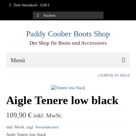
Dein Warenkorb
-
0,00
€
Suchen
nach:
Paddy Coober Boots Shop
Der Shop für Boots und Accessoires
Menü
ZURÜCK ZU
AIGLE
Schuhe
Aigle
Aigle Tenere low black
Blundstone
109,90
€
Dr.Martens
inkl. MwSt.
Duckfeet
inkl. MwSt.
zzgl.
Versandkosten
Aigle Tenere low black