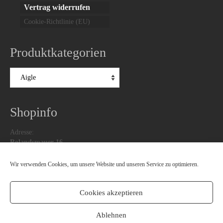
Vertrag widerrufen
Cookie-Richtlinie (EU)
Produktkategorien
Shopinfo
Adresse:
Rolandsmauer 16,
49074 Osnabrück
Wir verwenden Cookies, um unsere Website und unseren Service zu optimieren.
Telefon : 0541-7503519
Email: office@paddycoober.de
Cookies akzeptieren
Facebook
Twitter
Ablehnen