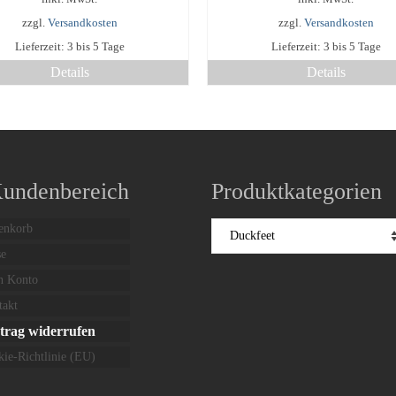
zzgl.
Versandkosten
zzgl.
Versandkosten
Lieferzeit:
3 bis 5 Tage
Lieferzeit:
3 bis 5 Tage
Details
Details
Dieses
Dieses
Produkt
Produkt
weist
weist
mehrere
mehrere
Varianten
Varianten
auf.
auf.
Kundenbereich
Produktkategorien
Die
Die
Optionen
Optionen
enkorb
können
können
auf
auf
se
der
der
n Konto
Produktseite
Produktseite
gewählt
gewählt
takt
werden
werden
trag widerrufen
ie-Richtlinie (EU)