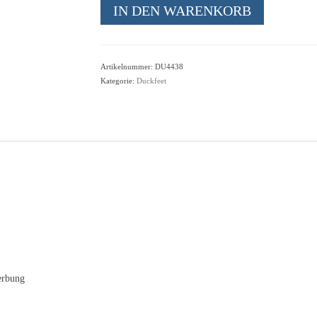
Duckfeet
IN DEN WARENKORB
Roskilde
cocoa
Menge
Artikelnummer:
DU4438
Kategorie:
Duckfeet
erbung