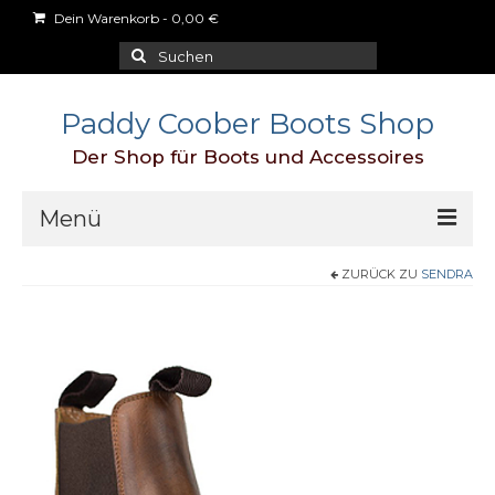
Dein Warenkorb
-
0,00
€
Suchen
nach:
Paddy Coober Boots Shop
Der Shop für Boots und Accessoires
Menü
ZURÜCK ZU
SENDRA
Schuhe
Aigle
Blundstone
Dr.Martens
Duckfeet