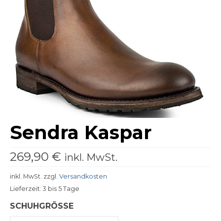
Giesswein Wool Knit
Giesswein Hausschuhe
Grünbein
Redback
Schwangau Haferl
Schwangau Laszlo
Sendra Kaspar
Sendra
Taschen
269,90
€
inkl. MwSt.
Didgeridoonas
inkl. MwSt.
zzgl.
Versandkosten
Kakadu
Lieferzeit:
3 bis 5 Tage
SCHUHGRÖSSE
Kopfbedeckungen