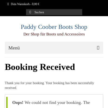
Dein Warenkorb
-
0,00
€
Suchen
nach:
Paddy Coober Boots Shop
Der Shop für Boots und Accessoires
Menü
Schuhe
Booking Received
Aigle
Blundstone
Thank you for your booking. Your booking has been successfully
received.
Dr.Martens
Duckfeet
Oops!
We could not find your booking. The