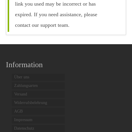
Giesswein Wool Knit
link you used may be incorrect or has
expired. If you need assistance, please
Giesswein Hausschuhe
contact our support team.
Grünbein
Redback
Schwangau Haferl
Information
Schwangau Laszlo
Sendra
Über uns
Zahlungsarten
Taschen
Versand
Didgeridoonas
Widerrufsbelehrung
AGB
Kakadu
Impressum
Kopfbedeckungen
Datenschutz